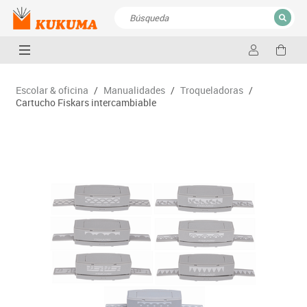
CERRAR
Resultados de la búsqueda
Escolar & oficina
/
Manualidades
/
Troqueladoras
/
Cartucho Fiskars intercambiable