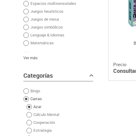
Espacios multisensoriales
Plastifica, encuaderna, destruye
Juegos heurísticos
Papel y manipulados
Juegos de mesa
Juegos simbólicos
Lenguaje & Idiomas
Matemáticas
B
Ver más
Precio
Consulta
Categorías
Bingo
Cartas
Azar
Cálculo Mental
Cooperación
Estrategia