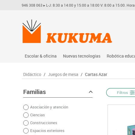
946 308 063
▸ L-J: 8:30 a 14:00 y 15:00 a 18:00 V: 8:00 a 15:00. Hora
Escolar & oficina
Nuevas tecnologías
Robótica educ
Archivo
Audio
Arduino
Didáctico
/
Juegos de mesa
/
Cartas Azar
Complementos oficina
Conectividad y señal
Learning res
Dibujo técnico y artístico
Mobiliario tecnológico
Lego educati
Familias
Filtros
Escritura y corrección
Monitores interactivos
Matatastudi
Asociación y atención
Higiene
Soportes
Vex robotics
Ciencias
Informática
Videoconferencia
Otros
Construcciones
Manualidades
Videoproyección
Espacios exteriores
Material escolar