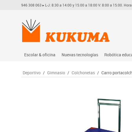
946 308 063
▸ L-J: 8:30 a 14:00 y 15:00 a 18:00 V: 8:00 a 15:00. Hora
Escolar & oficina
Nuevas tecnologías
Robótica educ
Archivo
Audio
Arduino
Deportivo
/
Gimnasio
/
Colchonetas
/
Carro portacolc
Complementos oficina
Conectividad y señal
Learning res
Dibujo técnico y artístico
Mobiliario tecnológico
Lego educati
Escritura y corrección
Monitores interactivos
Matatastudi
Higiene
Soportes
Vex robotics
Informática
Videoconferencia
Otros
Manualidades
Videoproyección
Material escolar