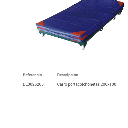
Plastifica, encuaderna, destruye
Papel y manipulados
Referencia
Descripción
DE0025203
Carro portacolchonetas 200x100