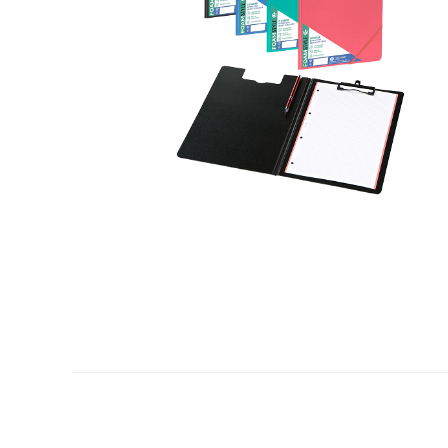
Plastifica, encuaderna, destruye
Papel y manipulados