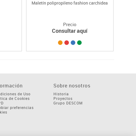
Maletín polipropileno fashion carchidea
P
Precio
Consultar aquí
formación
Sobre nosotros
diciones de Uso
Historia
ítica de Cookies
Proyectos
PD
Grupo DESCOM
biar preferencias
kies