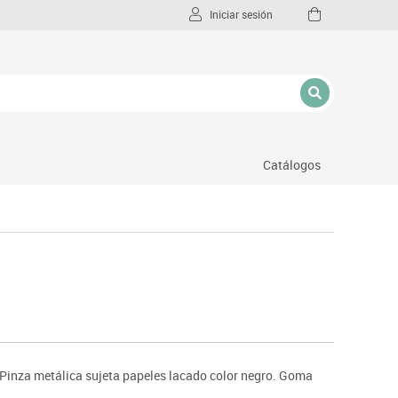
Iniciar sesión
Catálogos
l
o. Pinza metálica sujeta papeles lacado color negro. Goma