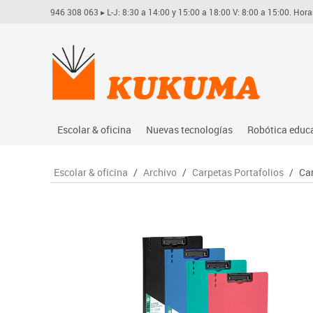
946 308 063
▸ L-J: 8:30 a 14:00 y 15:00 a 18:00 V: 8:00 a 15:00. Hora
Escolar & oficina
Nuevas tecnologías
Robótica educ
Archivo
Audio
Arduino
Escolar & oficina
/
Archivo
/
Carpetas Portafolios
/
Car
Complementos oficina
Conectividad y señal
Learning res
Dibujo técnico y artístico
Mobiliario tecnológico
Lego educati
Escritura y corrección
Monitores interactivos
Matatastudi
Higiene
Soportes
Vex robotics
Informática
Videoconferencia
Otros
Manualidades
Videoproyección
Material escolar