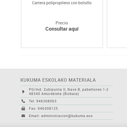
Cartera polipropileno con bolsillo
Precio
Consultar aquí
KUKUMA ESKOLAKO MATERIALA
PG/Ind. Zubipunta II, Nave B, pabellones 1-2
48340 Amorebieta (Bizkaia)
Tel: 946308063
Fax: 946308125
Email: administracion@kukuma.eus