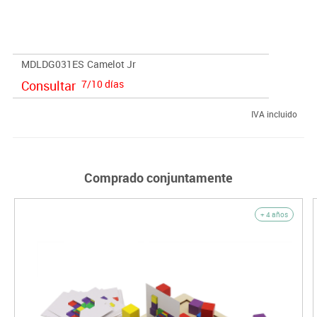
· Contenido:
- 11 Piezas de madera
- Cuaderno: 48 retos y soluciones
MDLDG031ES
Camelot Jr
- Instrucciones
Consultar
7/10 días
IVA incluido
Comprado conjuntamente
+ 4 años