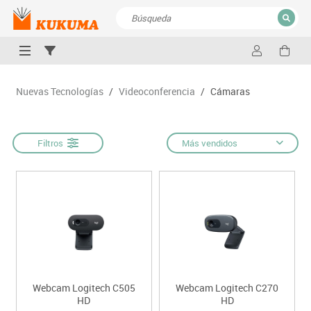
CERRAR
Resultados de la búsqueda
Nuevas Tecnologías
/
Videoconferencia
/
Cámaras
Filtros
Más vendidos
Webcam Logitech C505
Webcam Logitech C270
HD
HD