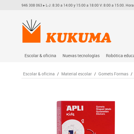
946 308 063
▸ L-J: 8:30 a 14:00 y 15:00 a 18:00 V: 8:00 a 15:00. Hora
Escolar & oficina
Nuevas tecnologías
Robótica educ
Archivo
Audio
Arduino
Escolar & oficina
/
Material escolar
/
Gomets Formas
/
Complementos oficina
Conectividad y señal
Learning res
Dibujo técnico y artístico
Mobiliario tecnológico
Lego educati
Escritura y corrección
Monitores interactivos
Matatastudi
Higiene
Soportes
Vex robotics
Informática
Videoconferencia
Otros
Manualidades
Videoproyección
Material escolar