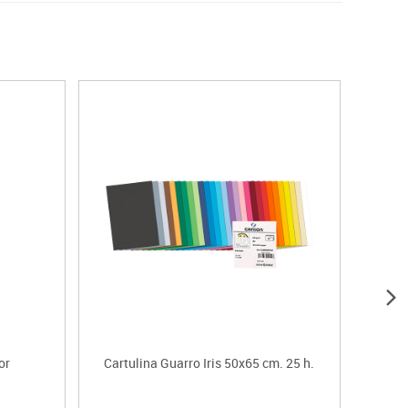
or
Cartulina Guarro Iris 50x65 cm. 25 h.
Té