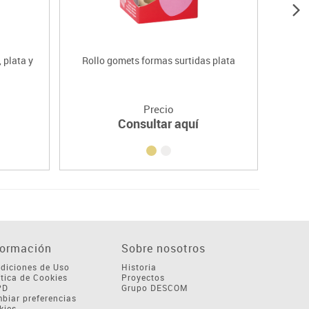
 plata y
Rollo gomets formas surtidas plata
Rol
Precio
Consultar aquí
formación
Sobre nosotros
diciones de Uso
Historia
ítica de Cookies
Proyectos
PD
Grupo DESCOM
biar preferencias
kies