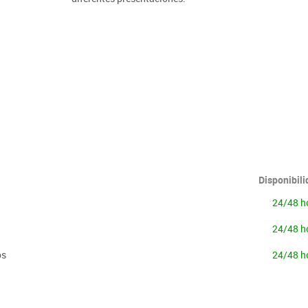
Lenguaje & idiomas
Disponibil
24/48 h
24/48 h
os
24/48 h