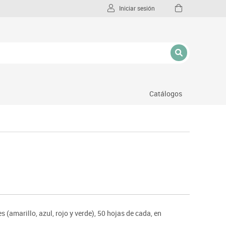
Iniciar sesión
Catálogos
l
 (amarillo, azul, rojo y verde), 50 hojas de cada, en