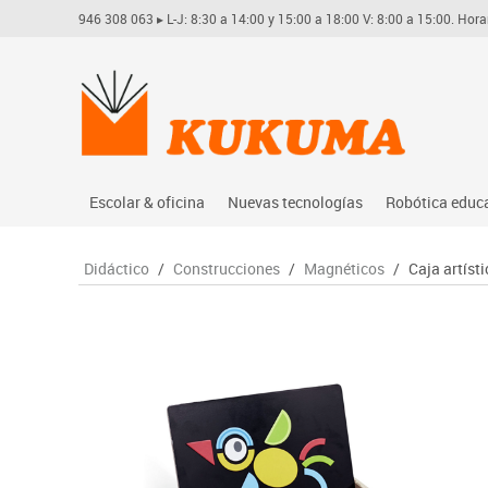
946 308 063
▸ L-J: 8:30 a 14:00 y 15:00 a 18:00 V: 8:00 a 15:00. Hora
Escolar & oficina
Nuevas tecnologías
Robótica educ
Archivo
Audio
Arduino
Didáctico
/
Construcciones
/
Magnéticos
/
Caja artíst
Complementos oficina
Conectividad y señal
Learning res
Dibujo técnico y artístico
Mobiliario tecnológico
Lego educati
Escritura y corrección
Monitores interactivos
Matatastudi
Higiene
Soportes
Vex robotics
Informática
Videoconferencia
Otros
Manualidades
Videoproyección
Material escolar