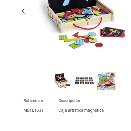
Plastifica, encuaderna, destruye
Papel y manipulados
Referencia
Descripción
MDTE1631
Caja artística magnética