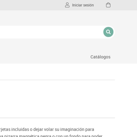
Iniciar sesión
Catálogos
l
jetas incluidas o dejar volar su imaginación para
na pizarra magnética negra o con un fondo para poder