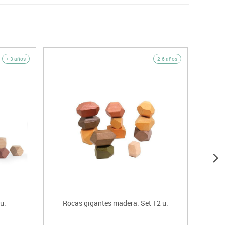
+ 3 años
2-6 años
u.
Rocas gigantes madera. Set 12 u.