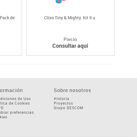
 Pack de
Clixo Tiny & Mighty. Kit 9 u.
Set
Precio
Consultar aquí
formación
Sobre nosotros
diciones de Uso
Historia
ítica de Cookies
Proyectos
PD
Grupo DESCOM
biar preferencias
kies