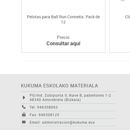
Pelotas para Ball Run Connetix. Pack de
Cl
12
Precio
Consultar aquí
KUKUMA ESKOLAKO MATERIALA
PG/Ind. Zubipunta II, Nave B, pabellones 1-2
48340 Amorebieta (Bizkaia)
Tel: 946308063
Fax: 946308125
Email: administracion@kukuma.eus