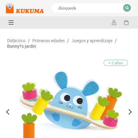
CERRAR
Resultados de la búsqueda
Didáctico
/
Primeras edades
/
Juegos y aprendizaje
/
Bunny?s jardín
+ 2 años