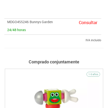
primero que consiga colocar todas sus piezas gana. Desarolla la
habilidad manual ojo-mano, la precisión y equilibrio.
Dimensiones en cm. 17 alto x 7,5 ancho x 21 largo.
MDGO455246
Bunnys Garden
Consultar
24/48 horas
IVA incluido
Comprado conjuntamente
1-5 años