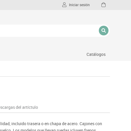
Iniciar sesión
Catálogos
l
scargas del artíctulo
idad, incluido trasera o en chapa de acero. Cajones con
vuelco. Los modelos que llevan ruedas icluyen frenos.