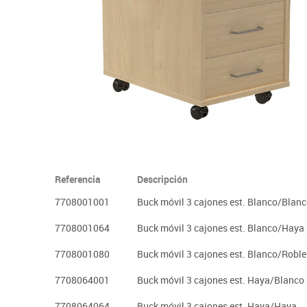
Plastifica, encuaderna, destruye
Papel y manipulados
Referencia
Descripción
7708001001
Buck móvil 3 cajones est. Blanco/Blan
7708001064
Buck móvil 3 cajones est. Blanco/Haya
7708001080
Buck móvil 3 cajones est. Blanco/Roble
7708064001
Buck móvil 3 cajones est. Haya/Blanco
7708064064
Buck móvil 3 cajones est. Haya/Haya