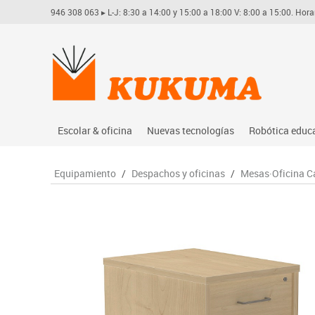
946 308 063
▸ L-J: 8:30 a 14:00 y 15:00 a 18:00 V: 8:00 a 15:00. Hora
Escolar & oficina
Nuevas tecnologías
Robótica educ
Archivo
Audio
Arduino
Equipamiento
/
Despachos y oficinas
/
Mesas·Oficina C
Complementos oficina
Conectividad y señal
Learning res
Dibujo técnico y artístico
Mobiliario tecnológico
Lego educati
Escritura y corrección
Monitores interactivos
Matatastudi
Higiene
Soportes
Vex robotics
Informática
Videoconferencia
Otros
Manualidades
Videoproyección
Material escolar