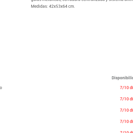
Lenguaje & idiomas
Medidas: 42x53x64 cm.
Disponibil
co
7/10 d
7/10 d
7/10 d
7/10 d
7/10 d