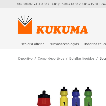
946 308 063
▸ L-J: 8:30 a 14:00 y 15:00 a 18:00 V: 8:00 a 15:00. Hora
Escolar & oficina
Nuevas tecnologías
Robótica educ
Archivo
Audio
Arduino
Deportivo
/
Comp. deportivos
/
Botellas líquidos
/
Bote
Complementos oficina
Conectividad y señal
Learning res
Dibujo técnico y artístico
Mobiliario tecnológico
Lego educati
Escritura y corrección
Monitores interactivos
Matatastudi
Higiene
Soportes
Vex robotics
Informática
Videoconferencia
Otros
Manualidades
Videoproyección
Material escolar