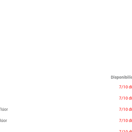
Lenguaje & idiomas
Disponibil
7/10 d
7/10 d
flúor
7/10 d
lúor
7/10 d
7/10 d