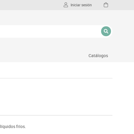
Iniciar sesión
Catálogos
l
líquidos fríos.