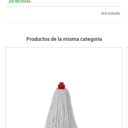
24/48 horas
IVA incluido
Productos de la misma categoría