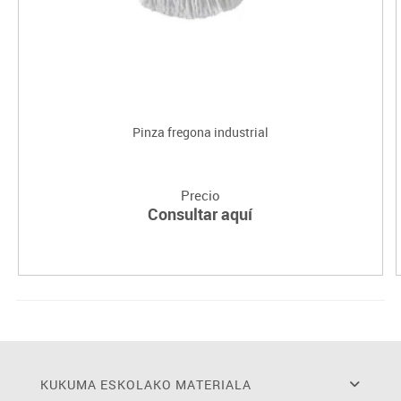
Pinza fregona industrial
Precio
Consultar aquí
KUKUMA ESKOLAKO MATERIALA