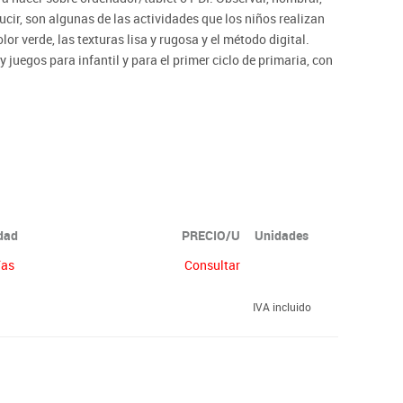
ducir, son algunas de las actividades que los niños realizan
or verde, las texturas lisa y rugosa y el método digital.
y juegos para infantil y para el primer ciclo de primaria, con
ación, seriación y diferenciación de atributos.
idad
PRECIO/U
Unidades
ías
Consultar
IVA incluido