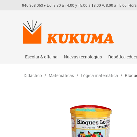
946 308 063
▸ L-J: 8:30 a 14:00 y 15:00 a 18:00 V: 8:00 a 15:00. Hora
Escolar & oficina
Nuevas tecnologías
Robótica educ
Archivo
Audio
Arduino
Didáctico
/
Matemáticas
/
Lógica matemática
/
Bloque
Complementos oficina
Conectividad y señal
Learning res
Dibujo técnico y artístico
Mobiliario tecnológico
Lego educati
Escritura y corrección
Monitores interactivos
Matatastudi
Higiene
Soportes
Vex robotics
Informática
Videoconferencia
Otros
Manualidades
Videoproyección
Material escolar