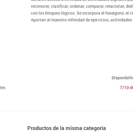
Lenguaje & idiomas
reconocer, clasificar, ordenar, comparar, relacionar, de
con los bloques lógicos. Se incorpora el hexágono, el col
Aportan al maestro infinidad de ejercicios, actividades 
los que lograr que los más pequeños dominen la clasific
Disponibil
les
7/10 d
Productos de la misma categoría