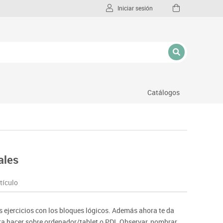
Iniciar sesión
Catálogos
l
ales
tículo
s ejercicios con los bloques lógicos. Además ahora te da
ra hacer sobre ordenador/tablet o PDI. Observar, nombrar,