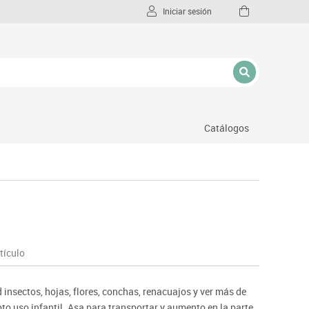
Iniciar sesión
Catálogos
l
tículo
insectos, hojas, flores, conchas, renacuajos y ver más de
pto uso infantil. Asa para transportar y aumento en la parte