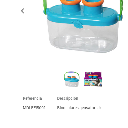
Plastifica, encuaderna, destruye
Papel y manipulados
Referencia
Descripción
MDLEEI5091
BInoculares geosafari Jr.