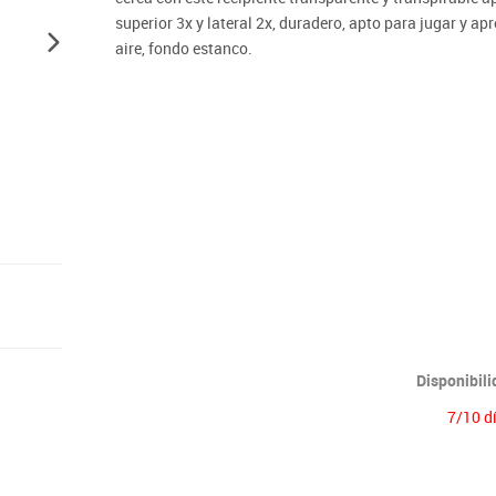
Lenguaje & idiomas
superior 3x y lateral 2x, duradero, apto para jugar y apre
aire, fondo estanco.
Disponibil
7/10 d