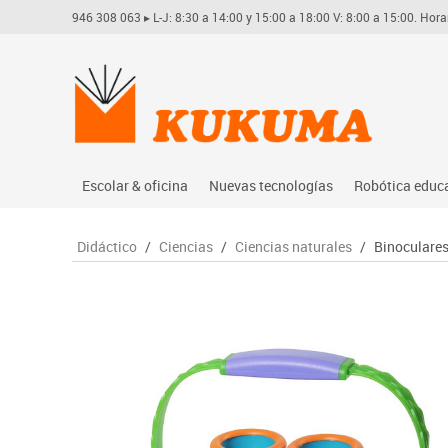
946 308 063
▸ L-J: 8:30 a 14:00 y 15:00 a 18:00 V: 8:00 a 15:00. Hora
Escolar & oficina
Nuevas tecnologías
Robótica educ
Archivo
Audio
Arduino
Didáctico
/
Ciencias
/
Ciencias naturales
/
Binoculares
Complementos oficina
Conectividad y señal
Learning res
Dibujo técnico y artístico
Mobiliario tecnológico
Lego educati
Escritura y corrección
Monitores interactivos
Matatastudi
Higiene
Soportes
Vex robotics
Informática
Videoconferencia
Otros
Manualidades
Videoproyección
Material escolar