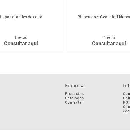
Lupas grandes de color
Binoculares Geosafari kidno
Precio
Precio
Consultar aquí
Consultar aquí
Empresa
In
Productos
Con
Catálogos
Pol
Contactar
RG
Cam
coo