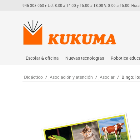
946 308 063
▸ L-J: 8:30 a 14:00 y 15:00 a 18:00 V: 8:00 a 15:00. Hora
Escolar & oficina
Nuevas tecnologías
Robótica educ
Archivo
Audio
Arduino
Didáctico
/
Asociación y atención
/
Asociar
/
Bingo: lo
Complementos oficina
Conectividad y señal
Learning res
Dibujo técnico y artístico
Mobiliario tecnológico
Lego educati
Escritura y corrección
Monitores interactivos
Matatastudi
Higiene
Soportes
Vex robotics
Informática
Videoconferencia
Otros
Manualidades
Videoproyección
Material escolar