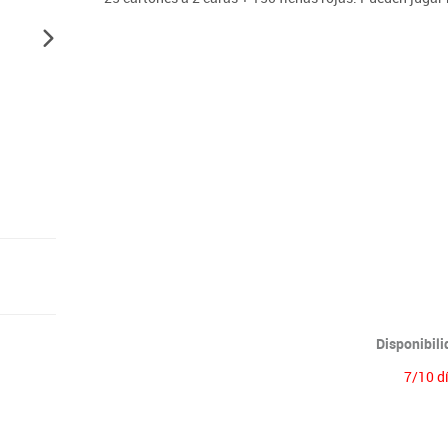
Lenguaje & idiomas
Disponibil
7/10 d