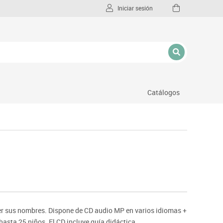
Iniciar sesión
Catálogos
l
er sus nombres. Dispone de CD audio MP en varios idiomas +
hasta 25 niños. El CD incluye guía didáctica.