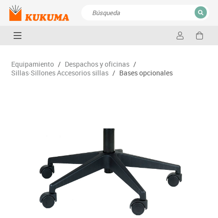
CERRAR
Resultados de la búsqueda
Equipamiento
/
Despachos y oficinas
/
Sillas·Sillones Accesorios sillas
/
Bases opcionales