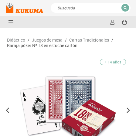
CERRAR
Resultados de la búsqueda
Didáctico
/
Juegos de mesa
/
Cartas Tradicionales
/
Baraja póker Nª 18 en estuche cartón
+ 14 años