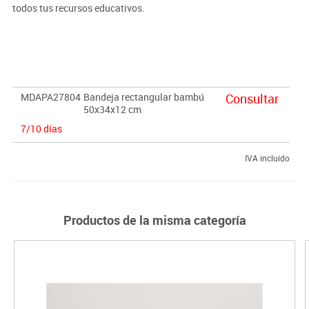
todos tus recursos educativos.
· Tamaño:
50x34x12 cm (largo x ancho x alto).
*Las medidas podrían variar ligeramente ya que se trata de un
producto natural.
MDAPA27804
Bandeja rectangular bambú
Consultar
· Material:
El bambú, elegido con cuidado por su belleza y
50x34x12 cm
durabilidad, se convierte en el lienzo perfecto para la creatividad
7/10 días
y para el almacenamiento de tus objetos/recursos favoritos,
eriquecerá tus espacio con su calidez orgánica y atemporal.
IVA incluido
Productos de la misma categoría