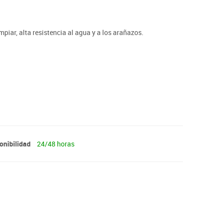
impiar, alta resistencia al agua y a los arañazos.
e combina con una pequeña caja Cozy, ideal para
onibilidad
24/48 horas