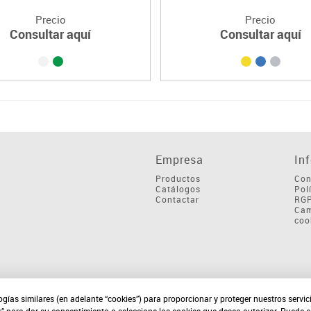
Precio
Precio
Consultar aquí
Consultar aquí
Empresa
In
Productos
Con
Catálogos
Pol
Contactar
RG
Cam
coo
ogías similares (en adelante “cookies”) para proporcionar y proteger nuestros servi