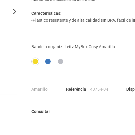
Lenguaje & idiomas
Características:
-Plástico resistente y de alta calidad sin BPA, fácil de l
-Solución de almacenamiento modular óptima cuando s
almacenamiento minimalista.
- Embalaje libre de plástico.
Bandeja organiz. Leitz MyBox Cosy Amarilla
Amarillo
Referéncia
43754-04
Disp
Consultar