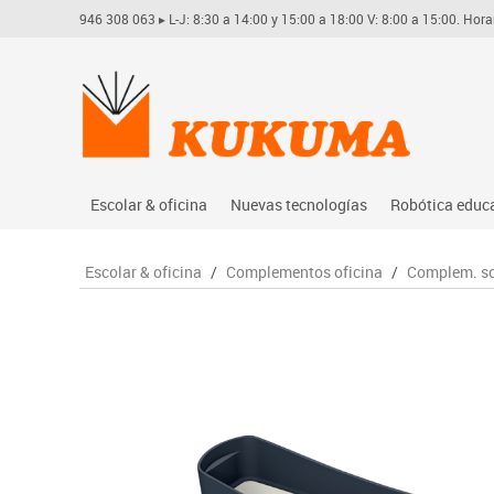
946 308 063
▸ L-J: 8:30 a 14:00 y 15:00 a 18:00 V: 8:00 a 15:00. Hora
Escolar & oficina
Nuevas tecnologías
Robótica educ
Archivo
Audio
Arduino
Escolar & oficina
/
Complementos oficina
/
Complem. s
Complementos oficina
Conectividad y señal
Learning res
Dibujo técnico y artístico
Mobiliario tecnológico
Lego educati
Escritura y corrección
Monitores interactivos
Matatastudi
Higiene
Soportes
Vex robotics
Informática
Videoconferencia
Otros
Manualidades
Videoproyección
Material escolar