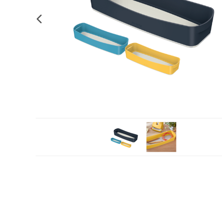
Plastifica, encuaderna, destruye
Papel y manipulados