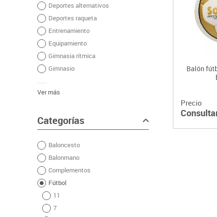
Deportes alternativos
Plastifica, encuaderna, destruye
Deportes raqueta
Papel y manipulados
Entrenamiento
Equipamiento
Gimnasia rítmica
Gimnasio
Balón fút
Ver más
Precio
Consulta
Categorías
Baloncesto
Balonmano
Complementos
Fútbol
11
7