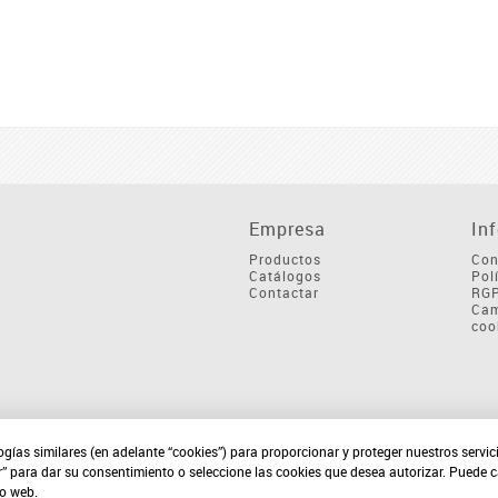
Empresa
In
Productos
Con
Catálogos
Pol
Contactar
RG
Cam
coo
ogías similares (en adelante “cookies”) para proporcionar y proteger nuestros servi
r” para dar su consentimiento o seleccione las cookies que desea autorizar. Puede 
io web.