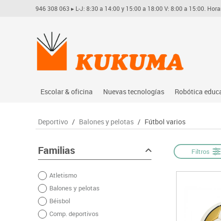
946 308 063
▸ L-J: 8:30 a 14:00 y 15:00 a 18:00 V: 8:00 a 15:00. Hora
Escolar & oficina
Nuevas tecnologías
Robótica educ
Archivo
Audio
Arduino
Deportivo
/
Balones y pelotas
/
Fútbol varios
Complementos oficina
Conectividad y señal
Learning res
Dibujo técnico y artístico
Mobiliario tecnológico
Lego educati
Familias
Filtros
Escritura y corrección
Monitores interactivos
Matatastudi
Atletismo
Higiene
Soportes
Vex robotics
Balones y pelotas
Informática
Videoconferencia
Otros
Béisbol
Manualidades
Videoproyección
Comp. deportivos
Material escolar