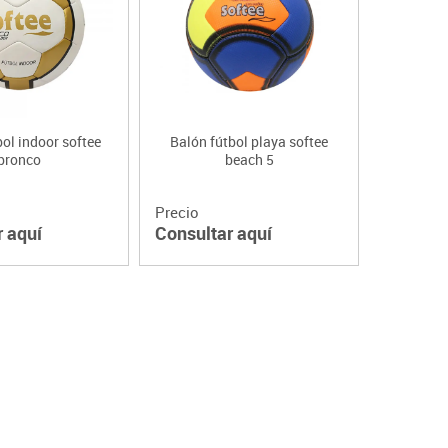
Lenguaje & idiomas
bol indoor softee
Balón fútbol playa softee
bronco
beach 5
Precio
r aquí
Consultar aquí