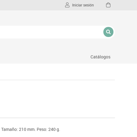
Iniciar sesión
Catálogos
l
e. Tamaño: 210 mm. Peso: 240 g.