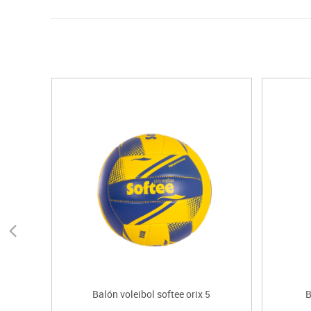
Balón voleibol softee orix 5
B