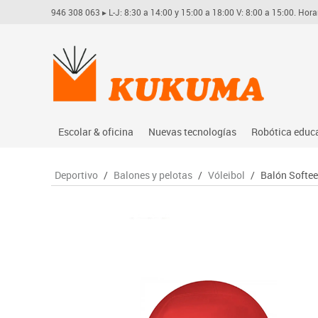
946 308 063
▸ L-J: 8:30 a 14:00 y 15:00 a 18:00 V: 8:00 a 15:00. Hora
Escolar & oficina
Nuevas tecnologías
Robótica educ
Archivo
Audio
Arduino
Deportivo
/
Balones y pelotas
/
Vóleibol
/
Balón Softee
Complementos oficina
Conectividad y señal
Learning res
Dibujo técnico y artístico
Mobiliario tecnológico
Lego educati
Escritura y corrección
Monitores interactivos
Matatastudi
Higiene
Soportes
Vex robotics
Informática
Videoconferencia
Otros
Manualidades
Videoproyección
Material escolar