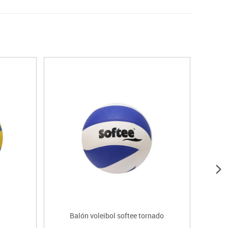
Balón voleibol softee tornado
B