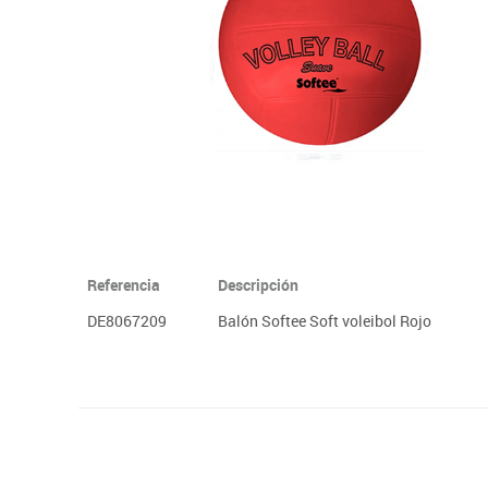
Plastifica, encuaderna, destruye
Papel y manipulados
Referencia
Descripción
DE8067209
Balón Softee Soft voleibol Rojo