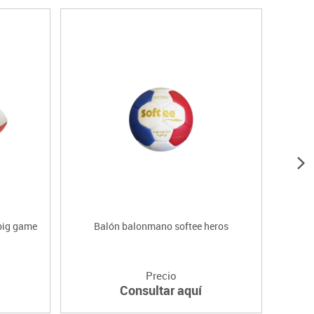
big game
Balón balonmano softee heros
B
Precio
Consultar aquí