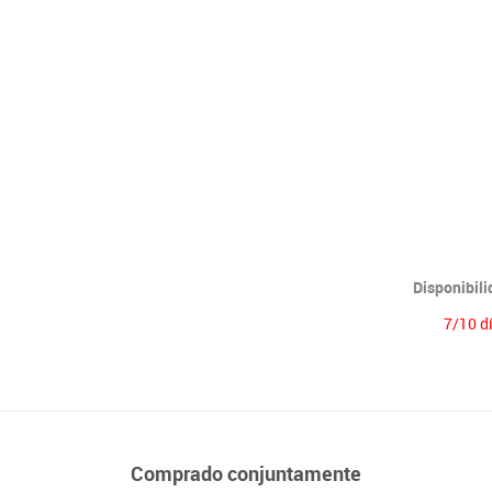
Lenguaje & idiomas
Disponibil
7/10 d
Comprado conjuntamente