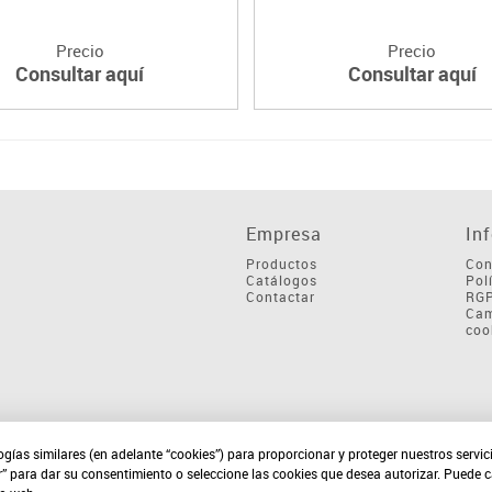
Precio
Precio
Consultar aquí
Consultar aquí
Empresa
In
Productos
Con
Catálogos
Pol
Contactar
RG
Cam
coo
ogías similares (en adelante “cookies”) para proporcionar y proteger nuestros servi
r” para dar su consentimiento o seleccione las cookies que desea autorizar. Puede 