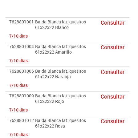
Dimensiones: Ancho/Alto/Fondo: 61/22/22 cm.
Importante:
7628801001
Balda Blanca lat. quesitos
Consultar
El mobiliario se pide por encargo. En caso de devolución no se
61x22x22 Blanco
abonará más del 90% del valor de la mercancía.
7/10 días
7628801004
Balda Blanca lat. quesitos
Consultar
61x22x22 Amarillo
7/10 días
7628801006
Balda Blanca lat. quesitos
Consultar
61x22x22 Naranja
7/10 días
7628801009
Balda Blanca lat. quesitos
Consultar
61x22x22 Rojo
7/10 días
7628801012
Balda Blanca lat. quesitos
Consultar
61x22x22 Rosa
7/10 días