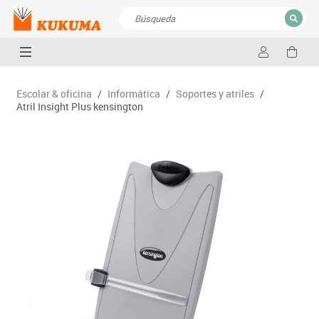
CERRAR
Resultados de la búsqueda
Escolar & oficina
/
Informática
/
Soportes y atriles
/
Atril Insight Plus kensington