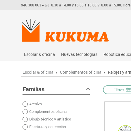
946 308 063
▸ L-J: 8:30 a 14:00 y 15:00 a 18:00 V: 8:00 a 15:00. Hora
Escolar & oficina
Nuevas tecnologías
Robótica educ
Archivo
Audio
Arduino
Escolar & oficina
/
Complementos oficina
/
Relojes y ar
Complementos oficina
Conectividad y señal
Learning res
Dibujo técnico y artístico
Mobiliario tecnológico
Lego educati
Familias
Filtros
Escritura y corrección
Monitores interactivos
Matatastudi
Archivo
Higiene
Soportes
Vex robotics
Complementos oficina
Informática
Videoconferencia
Otros
Dibujo técnico y artístico
Manualidades
Videoproyección
Escritura y corrección
Material escolar