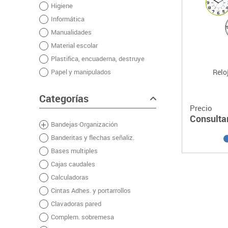
Higiene
Plastifica, encuaderna, destruye
Informática
Papel y manipulados
Manualidades
Material escolar
Plastifica, encuaderna, destruye
Papel y manipulados
Relo
Categorías
Precio
Consulta
Bandejas·Organización
Banderitas y flechas señaliz.
Bases multiples
Cajas caudales
Calculadoras
Cintas Adhes. y portarrollos
Clavadoras pared
Complem. sobremesa