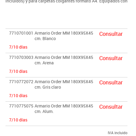
incluidos) y para carpetas colgantes formato A4. Equipados con
pomo que dispone de cerradura con juego de llaves. Niveladores
incluídos.
Importante:
7710701001
Armario Order MM 180X95X45
Consultar
El mobiliario se pide por encargo. En caso de devolución no se
cm. Blanco
abonará más del 90% del valor de la mercancía.
7/10 días
7710703003
Armario Order MM 180X95X45
Consultar
cm. Arena
7/10 días
7710772072
Armario Order MM 180X95X45
Consultar
cm. Gris claro
7/10 días
7710775075
Armario Order MM 180X95X45
Consultar
cm. Alum.
7/10 días
IVA incluido