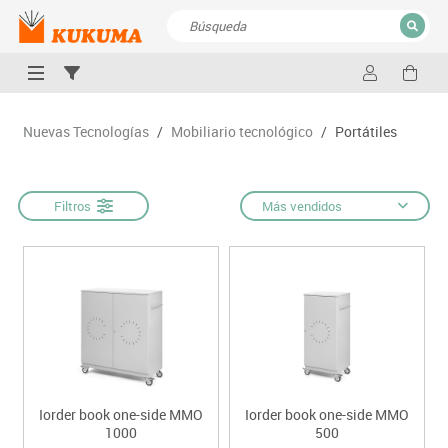
CERRAR
Resultados de la búsqueda
Nuevas Tecnologías
/
Mobiliario tecnológico
/
Portátiles
Filtros
Más vendidos
Iorder book one-side MMO
Iorder book one-side MMO
1000
500