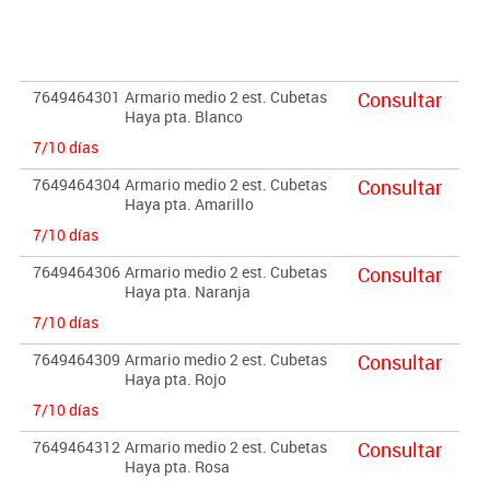
humedad y desniveles que pueda tener el suelo. Estos pies pueden
ser retirados para poder superponer sobre diferentes armarios, o
bien ser sustituidos por ruedas con freno de 6 cm. de altura.
PUERTAS INTERIORES ANTIATRAPAMIENTO DE DEDOS EN SU
7649464301
Armario medio 2 est. Cubetas
Consultar
CIERRE y tiradores de polímero suave (goma antigolpes).
Haya pta. Blanco
Garantizado por los ensayos realizados en centro tecnológico de
7/10 días
certificación de mobiliario TECNALIA. CUBETAS INCLUIDAS.
7649464304
Armario medio 2 est. Cubetas
Consultar
Haya pta. Amarillo
Importante:
El mobiliario se pide por encargo. En caso de devolución no se
7/10 días
abonará más del 90% del valor de la mercancía.
7649464306
Armario medio 2 est. Cubetas
Consultar
Haya pta. Naranja
7/10 días
7649464309
Armario medio 2 est. Cubetas
Consultar
Haya pta. Rojo
7/10 días
7649464312
Armario medio 2 est. Cubetas
Consultar
Haya pta. Rosa