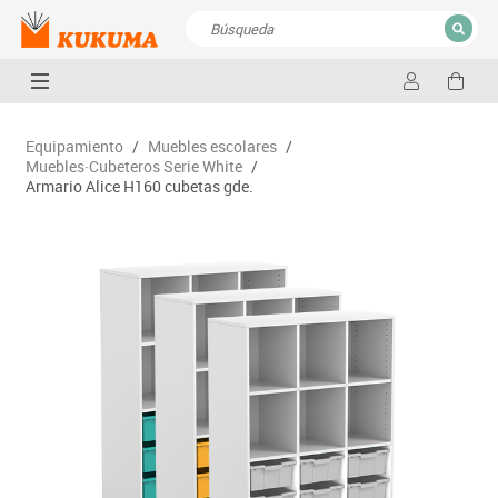
CERRAR
Resultados de la búsqueda
Equipamiento
/
Muebles escolares
/
Muebles·Cubeteros Serie White
/
Armario Alice H160 cubetas gde.