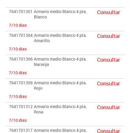
altura. PUERTAS INTERIORES ANTIATRAPAMIENTO DE DEDOS
EN SU CIERRE y tiradores de polímero suave (goma antigolpes).
7641701301
Armario medio Blanco 4 pta.
Consultar
Garantizado por los ensayos realizados en centro tecnológico de
Blanco
certificación de mobiliario TECNALIA.
7/10 días
Importante:
7641701304
Armario medio Blanco 4 pta.
Consultar
Amarillo
El mobiliario se pide por encargo. En caso de devolución no se
abonará más del 90% del valor de la mercancía.
7/10 días
7641701306
Armario medio Blanco 4 pta.
Consultar
Naranja
7/10 días
7641701309
Armario medio Blanco 4 pta.
Consultar
Rojo
7/10 días
7641701312
Armario medio Blanco 4 pta.
Consultar
Rosa
7/10 días
7641701317
Armario medio Blanco 4 pta.
Consultar