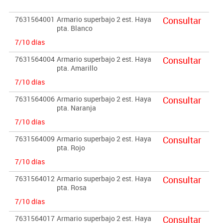
INTERIORES ANTIATRAPAMIENTO DE DEDOS EN SU CIERRE y
tiradores de polímero suave (goma antigolpes). Garantizado por
7631564001
Armario superbajo 2 est. Haya
Consultar
los ensayos realizados en centro tecnológico de certificación de
pta. Blanco
mobiliario TECNALIA.
7/10 días
Importante:
7631564004
Armario superbajo 2 est. Haya
Consultar
pta. Amarillo
El mobiliario se pide por encargo. En caso de devolución no se
abonará más del 90% del valor de la mercancía.
7/10 días
7631564006
Armario superbajo 2 est. Haya
Consultar
pta. Naranja
7/10 días
7631564009
Armario superbajo 2 est. Haya
Consultar
pta. Rojo
7/10 días
7631564012
Armario superbajo 2 est. Haya
Consultar
pta. Rosa
7/10 días
7631564017
Armario superbajo 2 est. Haya
Consultar