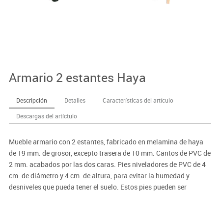
Armario 2 estantes Haya
Descripción
Detalles
Características del artículo
Descargas del artíctulo
Mueble armario con 2 estantes, fabricado en melamina de haya
de 19 mm. de grosor, excepto trasera de 10 mm. Cantos de PVC de
2 mm. acabados por las dos caras. Pies niveladores de PVC de 4
cm. de diámetro y 4 cm. de altura, para evitar la humedad y
desniveles que pueda tener el suelo. Estos pies pueden ser
retirados para poder superponer sobre diferentes armarios, o bien
ser sustituidos por ruedas con freno de 6 cm. de altura.PUERTAS