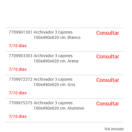
Importante:
El mobiliario se pide por encargo. En caso de devolución no se
abonará más del 90% del valor de la mercancía.
7709901301
Archivador 3 cajones
Consultar
100x490x620 cm. Blanco
7/10 días
7709903303
Archivador 3 cajones
Consultar
100x490x620 cm. Arena
7/10 días
7709972372
Archivador 3 cajones
Consultar
100x490x620 cm. Gris
7/10 días
7709975375
Archivador 3 cajones
Consultar
100x490x620 cm. Aluminio
7/10 días
IVA incluido