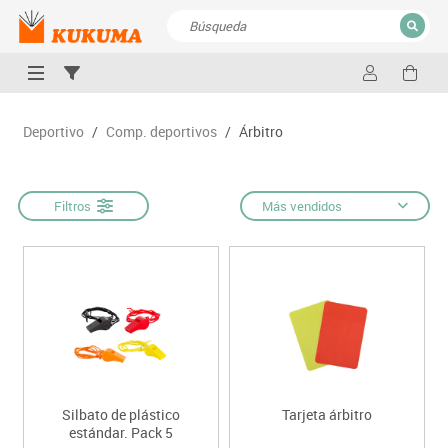
CERRAR
Resultados de la búsqueda
Deportivo
/
Comp. deportivos
/
Árbitro
Filtros
Más vendidos
Silbato de plástico
Tarjeta árbitro
estándar. Pack 5