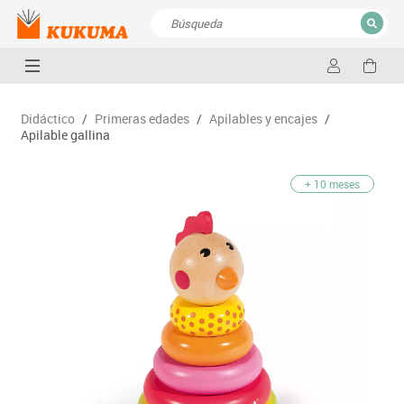
CERRAR
Resultados de la búsqueda
Didáctico
/
Primeras edades
/
Apilables y encajes
/
Apilable gallina
+ 10 meses