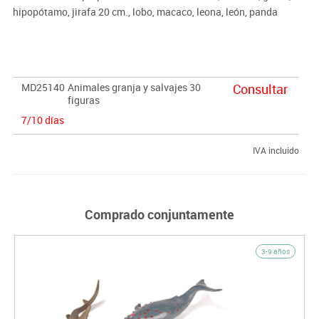
hipopótamo, jirafa 20 cm., lobo, macaco, leona, león, panda
gigante, oso pardo, oso polar, pantera, rinoceronte, tigre, caballo,
burro, cabra, cerda, cerdo, conejo, gallina, gallo, gato, oca, oveja,
pavo común, perro, toro, vaca.
MD25140
Animales granja y salvajes 30
Consultar
figuras
7/10 días
IVA incluido
Comprado conjuntamente
3-9 años