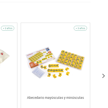
+ 3 años
+ 3 años
Abecedario mayúsculas y minúsculas
Abece