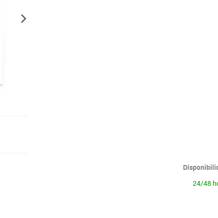
Lenguaje & idiomas
Disponibil
24/48 h