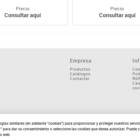
Precio
Precio
Consultar aquí
Consultar aquí
Empresa
In
Productos
Con
Catálogos
Pol
Contactar
RG
Cam
coo
ogías similares (en adelante “cookies”) para proporcionar y proteger nuestros servi
r” para dar su consentimiento o seleccione las cookies que desea autorizar. Puede 
io web.