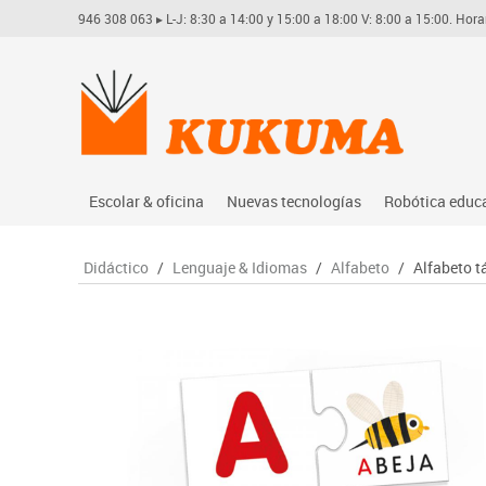
946 308 063
▸ L-J: 8:30 a 14:00 y 15:00 a 18:00 V: 8:00 a 15:00. Hora
Escolar & oficina
Nuevas tecnologías
Robótica educ
Archivo
Audio
Arduino
Didáctico
/
Lenguaje & Idiomas
/
Alfabeto
/
Alfabeto t
Complementos oficina
Conectividad y señal
Learning res
Dibujo técnico y artístico
Mobiliario tecnológico
Lego educati
Escritura y corrección
Monitores interactivos
Matatastudi
Higiene
Soportes
Vex robotics
Informática
Videoconferencia
Otros
Manualidades
Videoproyección
Material escolar