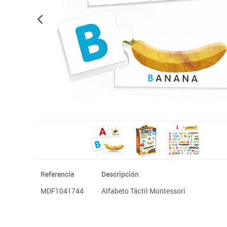
Plastifica, encuaderna, destruye
Papel y manipulados
Referencia
Descripción
MDF1041744
Alfabeto Táctil Montessori