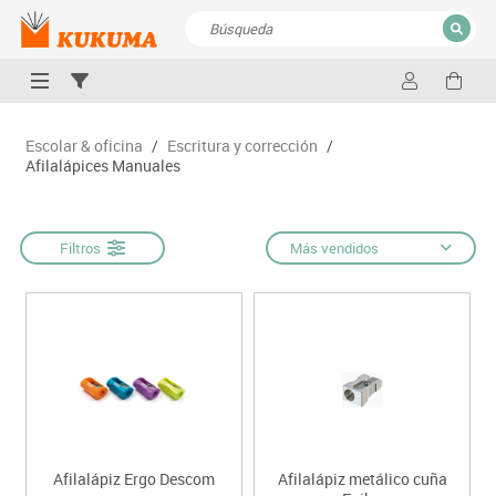
CERRAR
Resultados de la búsqueda
Escolar & oficina
/
Escritura y corrección
/
Afilalápices Manuales
Filtros
Más vendidos
Afilalápiz Ergo Descom
Afilalápiz metálico cuña