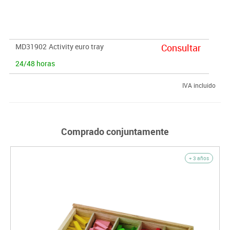
billetes de plástico, 32 monedas, 2 tarjetas de crédito, 1 lámina de
adhesivos y 1 folleto explicativo. 38x28x8 cm.
MD31902
Activity euro tray
Consultar
24/48 horas
IVA incluido
Comprado conjuntamente
+ 3 años