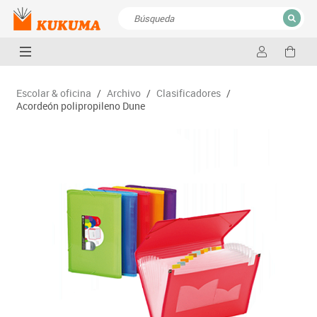
CERRAR
Resultados de la búsqueda
Escolar & oficina
/
Archivo
/
Clasificadores
/
Acordeón polipropileno Dune