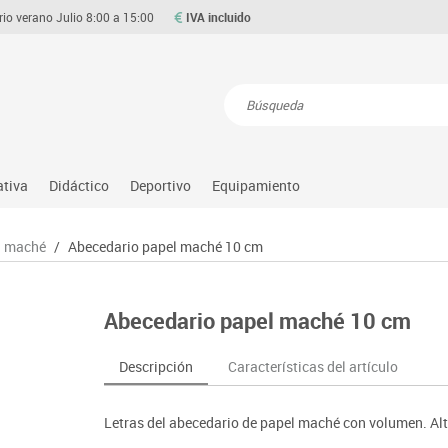
rio verano Julio 8:00 a 15:00
IVA incluido
Resultados de la búsqueda
ativa
Didáctico
Deportivo
Equipamiento
Asociación y atención
Atletismo
Aulas entornos naturales
Equipamiento
el maché
/
Abecedario papel maché 10 cm
Matemáticas
ource
Ciencias
Balones y pelotas
Despachos y oficinas
Gimnasia rítmica
Medio natural, social y cultura
on
Construcciones
Béisbol
Espacios compartidos
Gimnasio
Motricidad fina
Abecedario papel maché 10 cm
o
Espacios exteriores
Comp. deportivos
Mesas educación
Hockey
Música
Espacios multisensoriales
Deportes alternativos
Muebles escolares
Piscina
Primeras edades
Descripción
Características del artículo
Juegos heurísticos
Deportes raqueta
Percheros, baldas y taquillas
Protección deportiva
Psicomotricidad
Juegos de mesa
Entrenamiento
Pizarras, vitrinas y expositores
Psicomotricidad
Stem
Letras del abecedario de papel maché con volumen. Alt
Juegos simbólicos
Sillas, bancos y taburetes
Tinkering