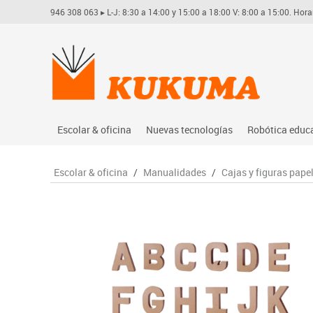
946 308 063
▸ L-J: 8:30 a 14:00 y 15:00 a 18:00 V: 8:00 a 15:00. Hora
Escolar & oficina
Nuevas tecnologías
Robótica educ
Archivo
Audio
Arduino
Escolar & oficina
/
Manualidades
/
Cajas y figuras pap
Complementos oficina
Conectividad y señal
Learning res
Dibujo técnico y artístico
Mobiliario tecnológico
Lego educati
Escritura y corrección
Monitores interactivos
Matatastudi
Higiene
Soportes
Vex robotics
Informática
Videoconferencia
Otros
Manualidades
Videoproyección
Material escolar