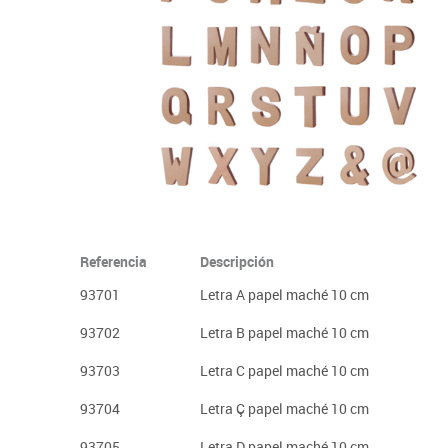
Plastifica, encuaderna, destruye
Papel y manipulados
Referencia
Descripción
93701
Letra A papel maché 10 cm
93702
Letra B papel maché 10 cm
93703
Letra C papel maché 10 cm
93704
Letra Ç papel maché 10 cm
93705
Letra D papel maché 10 cm