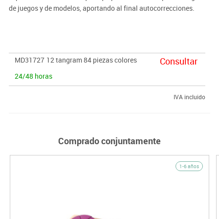
de juegos y de modelos, aportando al final autocorrecciones.
Fabricados en plástico muy resistente, irrompible. En 2 tamaños y
grosores y con diferentes surtidos de colores. Comprensión,
razonamiento, deducción. Bote 12 Tangram de 84 piezas.
MD31727
12 tangram 84 piezas colores
Consultar
24/48 horas
IVA incluido
Comprado conjuntamente
1-6 años